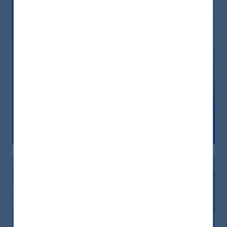
India, nuova frontiera del reddito
fisso: rendimenti interessanti e più
peso negli indici globali
12 December, 2025
Article
6 min