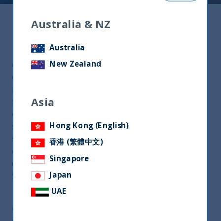
Australia & NZ
Mercato azionario indiano
Australia
L’India si è affermata negli anni come una
New Zealand
destinazione chiave per gli investimenti azionari
,
continuando a crescere a un ritmo superiore alla
maggior parte delle economie globali, trainata da
Asia
fattori demografici favorevoli, da un solido settore
dei servizi e da iniziative governative di
Hong Kong (English)
sostegno.
Tuttavia, il mercato azionario indiano
sta sottoperformando i principali indici globali
香港 (繁體中文)
quest’anno
, principalmente a causa di dazi
Singapore
doganali inattesi imposti dagli Stati Uniti fino al
Japan
50% e di valutazioni relativamente elevate.
UAE
Il contesto macroeconomico in India appare
comunque solido e in miglioramento
,
caratterizzato da un’inflazione e da tassi