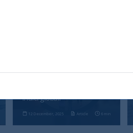
India, nuova frontiera del
reddito fisso: rendimenti
interessanti e più peso negli
indici globali
12 December, 2025
Article
6 min