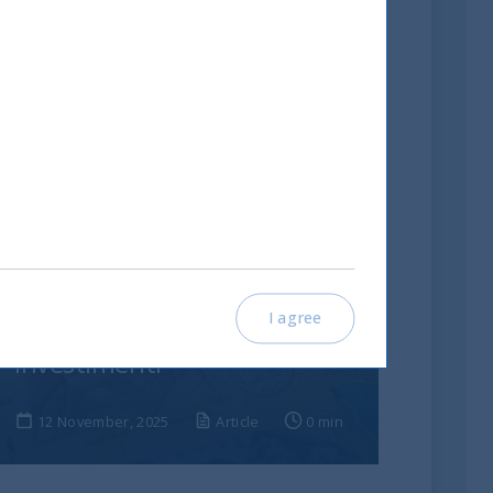
India: le riforme spingono
I agree
crescita e nuovi
investimenti
12 November, 2025
Article
0 min