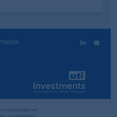
 media.
LinkedIn
Contact u
Part of UTI Asset Management
Company Group
o the completeness and
idity or completeness