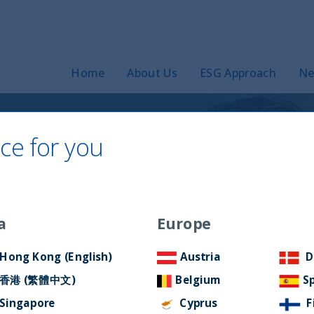
Home
About Us
ESG Approach
Ne
ce for you
ational): In India
e di acquisto ed
a
Europe
tudini di consumo
Hong Kong (English)
Austria
D
香港 (繁體中文)
Belgium
S
Singapore
Cyprus
F