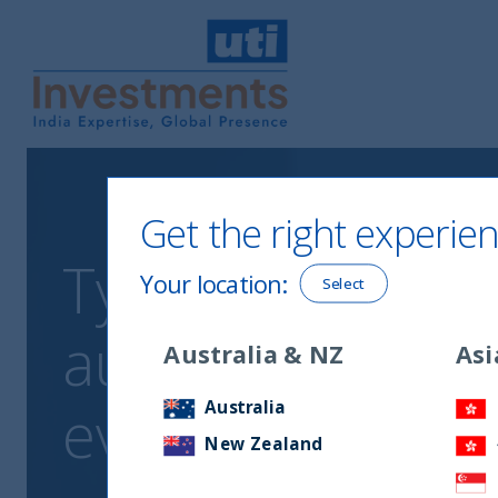
UTI International
Get the right experien
Tyagi (UTI Intern
Your location
:
Select
aumenta il poter
Australia & NZ
Asi
evolvono le abi
Australia
New Zealand