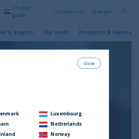
UTI AMC
Contact us
Region
Search
group
ws & Insights
Our funds
Prospectus & Reports
Close
enmark
Luxembourg
pain
Netherlands
inland
Norway