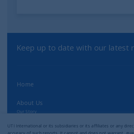
Keep up to date with our latest
Home
About Us
Our Story
Our Philosophy
UTI International or its subsidiaries or its affiliates or any 
Our Leadership Team
accuracy of such reports. It cannot and does not warrant, guar