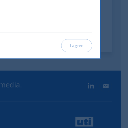
investimenti
12 November, 2025
Article
0 min
I agree
 media.
LinkedIn
Contact u