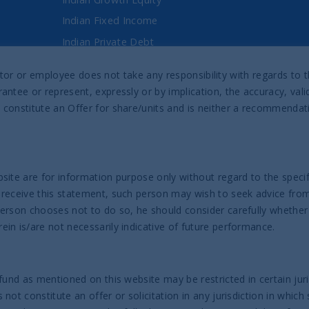
Indian Fixed Income
Indian Private Debt
Fixed Maturity Products
director or employee does not take any responsibility with regards t
antee or represent, expressly or by implication, the accuracy, val
Prospectus & Reports
 constitute an Offer for share/units and is neither a recommenda
UTI India Sovereign Bond UCITS ETF
UTI India Innovation Fund
UTI India Dynamic Equity Fund
site are for information purpose only without regard to the specifi
 receive this statement, such person may wish to seek advice from 
Help
person chooses not to do so, he should consider carefully whether
in is/are not necessarily indicative of future performance.
Contact us
Complaint Policy
fund as mentioned on this website may be restricted in certain juri
ot constitute an offer or solicitation in any jurisdiction in which 