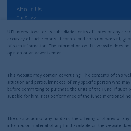
About Us
Our Story
Our Philosophy
UTI International or its subsidiaries or its affiliates or any 
Our Leadership Team
accuracy of such reports. It cannot and does not warrant, guar
Latest Financial Statement
of such information. The information on this website does not
opinion or an advertisement.
ESG Approach
Responsible Investing Policy
This website may contain advertising. The contents of this web
SFDR Disclosure
situation and particular needs of any specific person who may
Proxy voting data
before committing to purchase the units of the Fund. If such 
suitable for him. Past performance of the funds mentioned here
News & Insights
Latest Insights
The distribution of any fund and the offering of shares of any 
information material of any fund available on the website does n