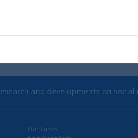
indici globali
12 December, 2025
Article
6 min
 research and developments on social
Our Funds
Indian Growth Equity