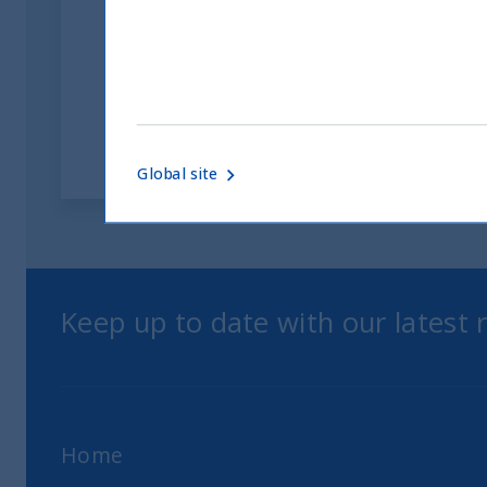
investitori
05 June, 2026
Article
0 min
Global site
Keep up to date with our latest
Home