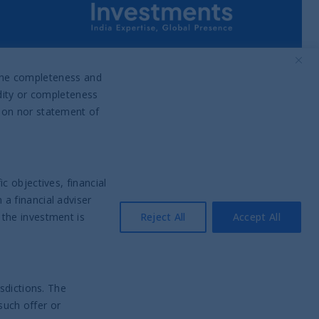
Part of UTI Asset Management
Company Group
o the completeness and
idity or completeness
tion nor statement of
c objectives, financial
a financial adviser
 the investment is
Reject All
Accept All
sdictions. The
such offer or