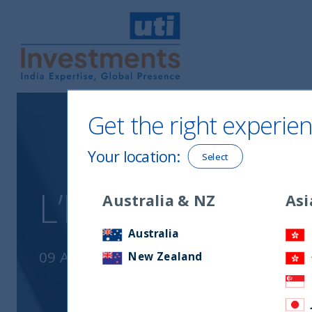
UTI International
Get the right experien
Your location
:
Select
L’INDIA SARÀ L
Australia & NZ
Asi
Australia
09 August, 2023
New Zealand