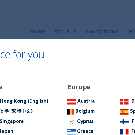
Home
About Us
ESG Approach
Ne
ce for you
A PROSSIMA CINA?
a
Europe
Hong Kong (English)
Austria
D
香港 (繁體中文)
Belgium
S
Singapore
Cyprus
F
Japan
Greece
F