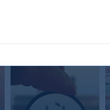
ssato dal governatore Narendra Modi durante la conferenz
so novembre. Una finestra di tempo più ampia che darà
ia di popolazione indiana che negli anni sta uscendo dalla
l livello di fabbisogno di energia e consumi.