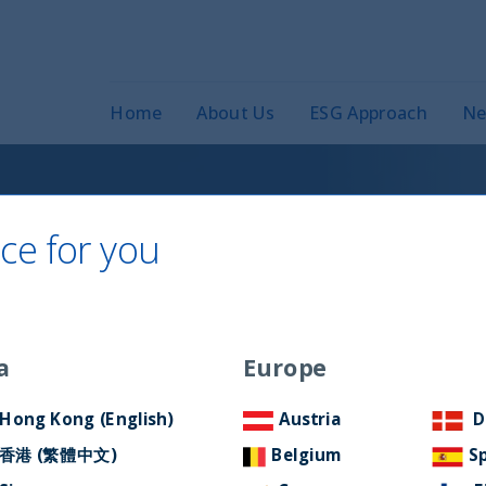
Home
About Us
ESG Approach
Ne
ce for you
lth: “History of
-speed 2021”
a
Europe
Hong Kong (English)
Austria
D
香港 (繁體中文)
Belgium
S