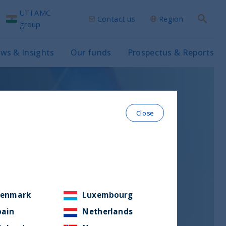
UTI AMC
Contact us
Region
Search
group
ws & Insights
Our funds
Prospectus & Reports
Close
enmark
Luxembourg
pain
Netherlands