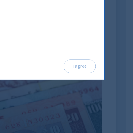
a
I agree