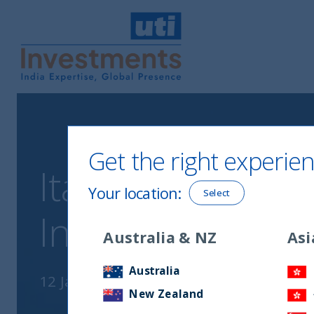
UTI International
Get the right experien
Italy with We Wea
Your location
:
Select
India in a multi
Australia & NZ
Asi
Australia
12 January, 2022
New Zealand