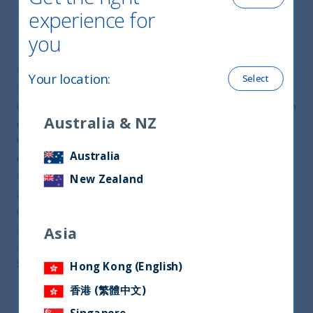
Cronistoria dell’India in un
experience for
2021 a più velocità
you
Un avvio d’anno complesso, una primavera
Your location
:
Select
travagliata, un’estate di nuove aspettative e una
chiusura d’anno sulla strada del successo. Il viaggio
Australia & NZ
dell’economia indiana in questo 2021 è stato a più
velocità. Ripercorriamo assieme le principali tappe
Australia
con gli esperti di UTI International
Dagli inizi complicati alla svolta: il 2021 è stato un
New Zealand
anno a più velocità per l’India. Proprio quando il
dramma della pandemia sembrava non
raggiungere mai il punto di svolta, il paese ha
Asia
reagito, deciso a mostrare tutto il suo valore. Non
senza alcune difficoltà
Hong Kong (English)
Early 2021: Covid alla fine dei
香港 (繁體中文)