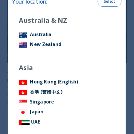
Your location
:
Select
Australia & NZ
Australia
New Zealand
Asia
La “Lega” degli unicorni indiani si posiziona al terzo
posto su scala mondiale, appena dopo Cina e Stati
Hong Kong (English)
Uniti. Il fattor comune? L’ambito di riferimento: quello
香港 (繁體中文)
tecnologico. Ne parliamo con gli esperti di UTI
International
Singapore
Japan
Espansione di bilanci e miglioramento degli utili,
unitamente a una economia fertile per numero di
UAE
unicorni, giunti ad un totale di 50, 16 dei quali nati