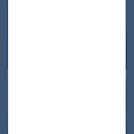
India, nuova frontiera del reddito
fisso: rendimenti interessanti e più
peso negli indici globali
12 December, 2025
Article
6 min
India: le riforme spingono crescita e