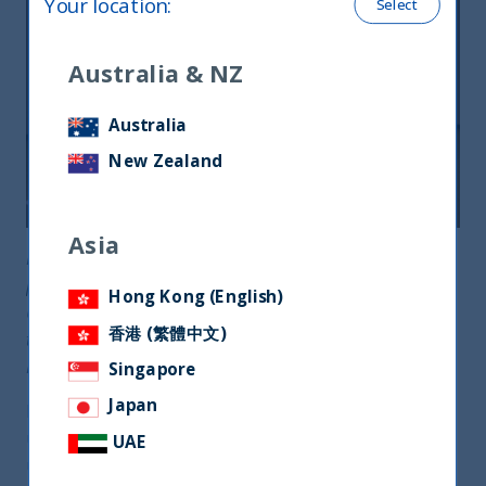
Your location
:
Select
Australia & NZ
Australia
New Zealand
Asia
La “Lega” degli unicorni indiani si posiziona al terzo
posto su scala mondiale, appena dopo Cina e Stati
Hong Kong (English)
Uniti. Il fattor comune? L’ambito di riferimento: quello
香港 (繁體中文)
tecnologico. Ne parliamo con gli esperti di UTI
International
Singapore
Japan
Espansione di bilanci e miglioramento degli utili,
unitamente a una economia fertile per numero di
UAE
unicorni, giunti ad un totale di 50, 16 dei quali nati