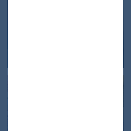
India, nuova frontiera del reddito
fisso: rendimenti interessanti e più
peso negli indici globali
12 December, 2025
Article
6 min
India: le riforme spingono crescita e