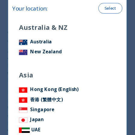
L’India supera la Cina: nuova
Your location
:
Select
portavoce della ripresa
globale
Australia & NZ
Australia
“Chi alimenterà il prossimo round di ripresa
globale? Al momento, tutti i segnali puntano
New Zealand
all’India”. Così la potenza asiatica si prepara a
prendere il posto della Cina come motore di
crescita emergente. Ne parliamo con UTI
Asia
International
Hong Kong (English)
Il mercato indiano potrebbe risultare il più
香港 (繁體中文)
performante dell’anno. Le previsioni ottimistiche
sul Pil 2021, le performance registrate sul mercato
Singapore
azionario e i dati legati ai trend di vaccinazioni nel
Japan
paese incoraggiano la ripresa dell’attività
UAE
economica post pandemia. Secondo gli esperti