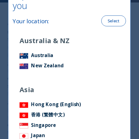
you
L’India sta emergendo sempre più come una delle
Your location
:
Select
opportunità più interessanti nel panorama del
reddito fisso globale
. Sostenuto da solidi
Australia & NZ
fondamentali economici, da un quadro di politica
monetaria disciplinato e da un mercato dei capitali
in rapida evoluzione, il mercato delle obbligazioni
Australia
governative indiane offre un mix attraente di
New Zealand
rendimento, stabilità e diversificazione, in un
contesto in cui molti titoli di Stato dei Paesi
sviluppati restano caratterizzati da rendimenti più
Asia
bassi e da un’elevata correlazione ai cicli macro
globali. Inoltre, con l’inclusione dell’India nei
Hong Kong (English)
principali indici obbligazionari globali, la
香港 (繁體中文)
partecipazione internazionale è destinata a
crescere in modo significativo, creando un vento
Singapore
favorevole pluriennale per gli investitori alla
Japan