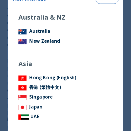
La crescita della classe media può rappresentare il
cuore del progresso economico. È il caso dell’India, che
Australia & NZ
anche in momenti incerti come quello attuale continua
a crescere e a conservare prospettive di espansione
Australia
interessanti. Ecco i fattori che sostengono il Paese
New Zealand
della Tigre, secondo UTI International
Mentre lo spettro della recessione incombe sulle
Asia
principali economie mondiali, Stati Uniti ed Europa
in primis, ci sono alcune aree che non stanno
Hong Kong (English)
reagendo in maniera così negativa all’attuale
香港 (繁體中文)
contesto di mercato, caratterizzato da inflazione
Singapore
alta, tensioni geopolitiche e inasprimento delle
politiche monetarie. Basta guardare alla
Japan
performance dell’
India
, che
si appresta a chiudere
UAE
il 2022 con una crescita del 7,4%
, secondo le ultime
previsioni del Fondo Monetario Internazionale. Si