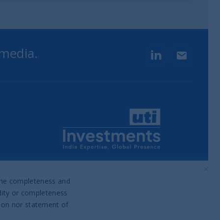
 media.
LinkedIn
Contact u
Part of UTI Asset Management
Company Group
o the completeness and
idity or completeness
tion nor statement of