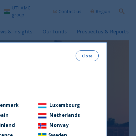
UTI AMC
Contact us
Region
Search
group
ws & Insights
Our funds
Prospectus & Reports
Close
enmark
Luxembourg
pain
Netherlands
inland
Norway
rance
Sweden