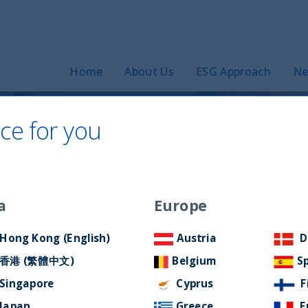
Home
About Us
ESG Approach
Ne
ce for you
sa non si ferma,
a
Europe
e la sua forza
Hong Kong (English)
Austria
D
香港 (繁體中文)
Belgium
S
Singapore
Cyprus
F
Japan
Greece
F