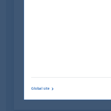
Riforma fiscale indiana: le
opportunità per gli
investitori
05 June, 2026
Article
0 min
Global site