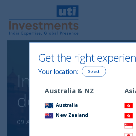
UTI International
Get the right experien
Your location
:
Select
India: la sua cor
Australia & NZ
Asi
dove la Tigre tra
Australia
New Zealand
09 August, 2023