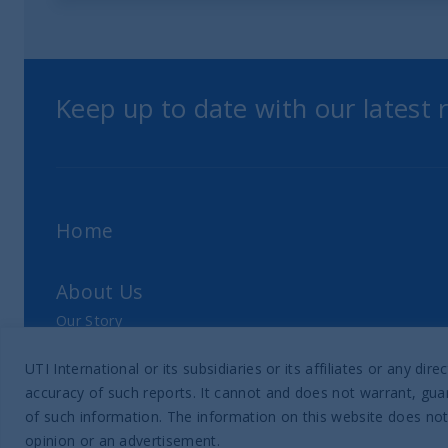
Keep up to date with our latest
Home
About Us
Our Story
Our Philosophy
UTI International or its subsidiaries or its affiliates or any 
Our Leadership Team
accuracy of such reports. It cannot and does not warrant, guar
Latest Financial Statement
of such information. The information on this website does not
opinion or an advertisement.