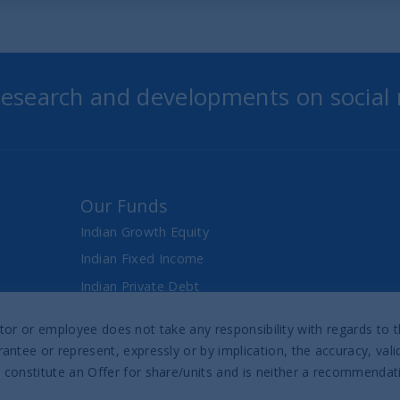
 research and developments on social
Our Funds
Indian Growth Equity
Indian Fixed Income
Indian Private Debt
Fixed Maturity Products
director or employee does not take any responsibility with regards t
antee or represent, expressly or by implication, the accuracy, val
Prospectus & Reports
 constitute an Offer for share/units and is neither a recommenda
UTI India Sovereign Bond UCITS ETF