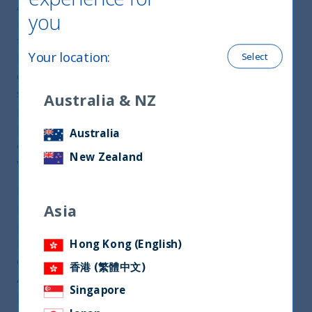
A pesar del tremendo sufrimiento y la
you
incertidumbre que turba al mundo en la actualidad,
todos sabemos que en algún momento, la
Your location
:
Select
humanidad acabará venciendo al virus. Cada país
está formulando su propia respuesta a la
situación, que busca equilibrar de la mejor forma
Australia & NZ
posible las presiones sociales, económicas y
políticas.
Para los inversores, la preocupación clave
Australia
es qué panorama económico heredaremos
, una
New Zealand
vez la tormenta amaine.
El primer ministro Modi ordenó un bloqueo
Asia
nacional de 21 días, hasta el 14 de abril, para
prevenir la transmisión de la infección. Este
bloqueo está salvando vidas por un lado pero, por
Hong Kong (English)
otro lado, está destruyendo empleos e ingresos.
香港 (繁體中文)
Aunque es imposible estimar la magnitud del
Singapore
perjuicio económico (multiples variables, entre