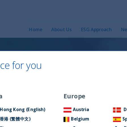
Home
About Us
ESG Approach
Ne
ce for you
D-19 (in Spanish)
a
Europe
Hong Kong (English)
Austria
D
香港 (繁體中文)
Belgium
S