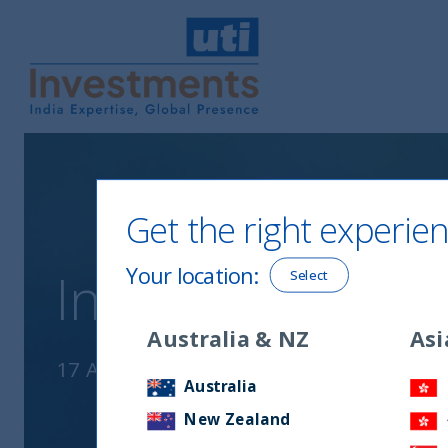
UTI International
Get the right experien
Your location
:
India After COVI
Select
Australia & NZ
Asi
17 April, 2020
Australia
New Zealand