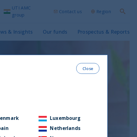
UTI AMC
Contact us
Region
Search
group
ws & Insights
Our funds
Prospectus & Reports
Close
enmark
Luxembourg
pain
Netherlands