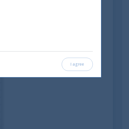
a
I agree