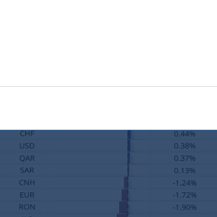
urado a buscar la seguridad del dólar estadounidense, que
 índice de tipos de cambio efectivos reales (REER) de las
ya ha caído por debajo de los niveles de 2008 y se acerc
s asiática de 1998. En contraste,
la rupia india se ha
 a su resistencia estructural inherente.