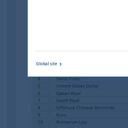
divisas, ya que los inversores se han apres
ha registrado su mayor subida desde 2008. El
monedas de mercados emergentes (ex China) 
rápidamente a niveles que recuerdan la crisi
mantenido razonablemente estable
, debido
Global site