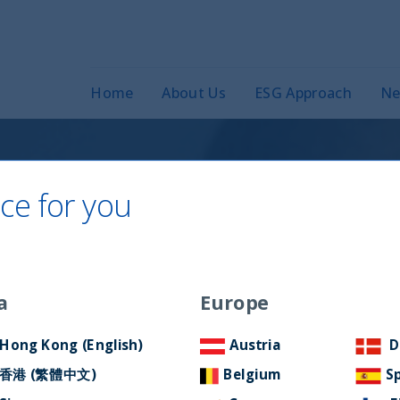
Home
About Us
ESG Approach
Ne
ce for you
hay sol detrás de
a
Europe
Hong Kong (English)
Austria
D
香港 (繁體中文)
Belgium
S