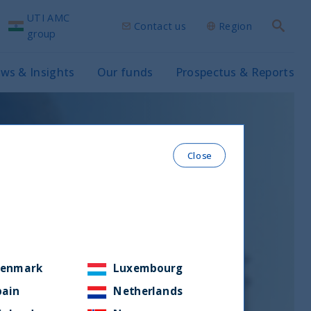
UTI AMC
Contact us
Region
Search
group
ws & Insights
Our funds
Prospectus & Reports
Close
enmark
Luxembourg
pain
Netherlands