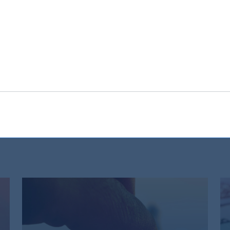
la situación macroeconómica en India sigue siendo grave,
dia sea más rápida. La actual crisis del Covid-19 tiene m
e de un cambio estructural. El resultado real dependerá, 
de la transmisión eficiente de los estímulos monetario y
 a largo plazo, basada en el consumo y el espíritu
e intacta
. En todo caso, el creciente sentimiento contra
a aceleración del crecimiento de la India.