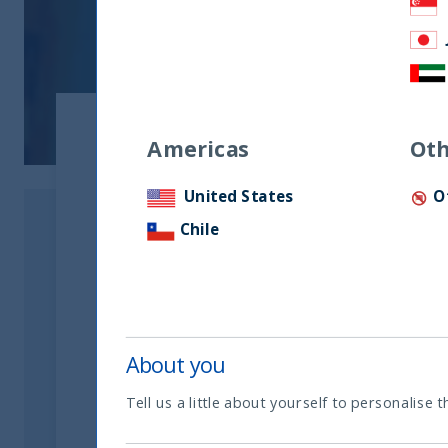
Americas
Oth
Sobre el aut
Praveen Jagwani
United States
O
CEO de UTI Internati
Chile
About you
En las primeras semanas posteriores al co
parecían incontables
. La actividad económic
Tell us a little about yourself to personalise t
compraban automóviles nuevos ni vehículos
duradero alcanzaron un punto mínimo, el co