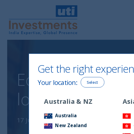
UTI International
Get the right experien
Economía india: 
Your location
:
Select
los nubarrones
Australia & NZ
Asi
Australia
17 June, 2020
New Zealand