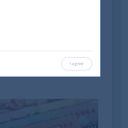
ás
no
I agree