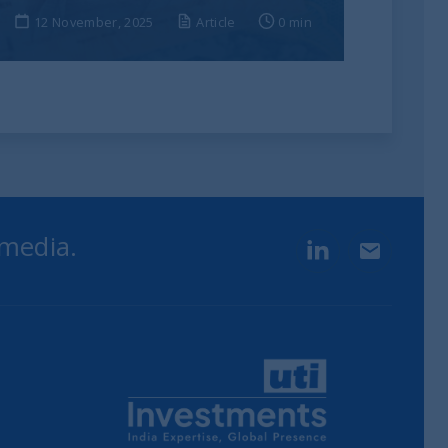
12 November, 2025
Article
0 min
 media.
LinkedIn
Contact u