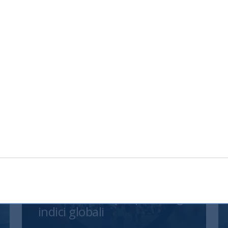
India, nuova frontiera del
reddito fisso: rendimenti
interessanti e più peso negli
indici globali