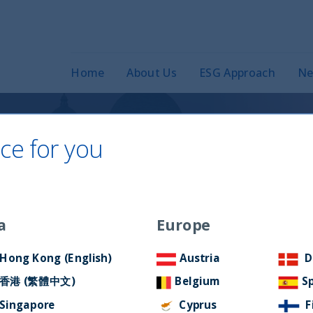
Home
About Us
ESG Approach
Ne
ce for you
migliore per un
flitto?
a
Europe
Hong Kong (English)
Austria
D
香港 (繁體中文)
Belgium
S
Singapore
Cyprus
F