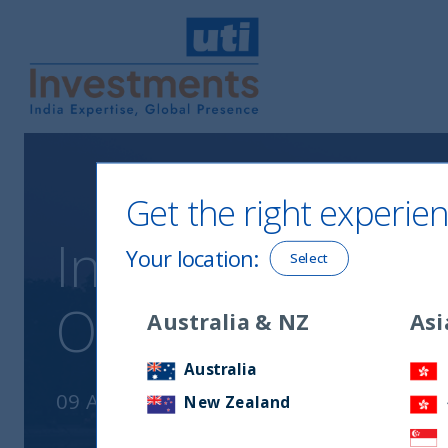
UTI International
Get the right experien
India, l’alleato 
Your location
:
Select
Occidente in con
Australia & NZ
Asi
Australia
09 August, 2023
New Zealand