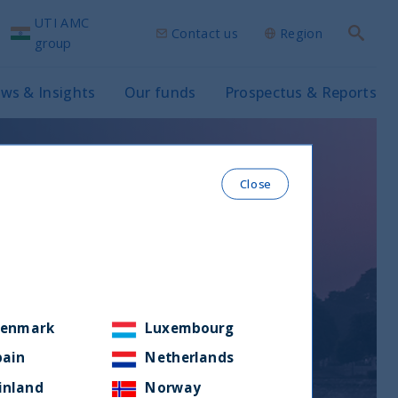
UTI AMC
Contact us
Region
Search
group
ws & Insights
Our funds
Prospectus & Reports
Close
enmark
Luxembourg
pain
Netherlands
inland
Norway