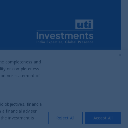
Part of UTI Asset Management
Company Group
o the completeness and
idity or completeness
tion nor statement of
c objectives, financial
a financial adviser
 the investment is
Reject All
Accept All