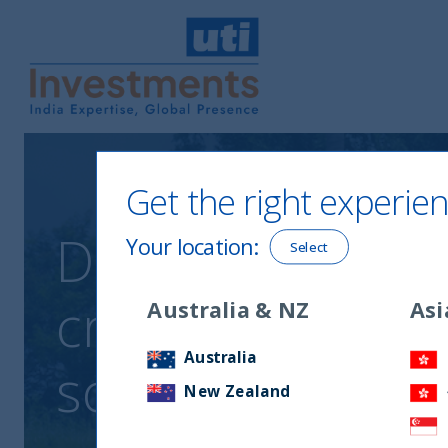
UTI International
Get the right experien
Dilemma sostenibi
Your location
:
Select
crescita econom
Australia & NZ
Asi
Australia
scelte
New Zealand