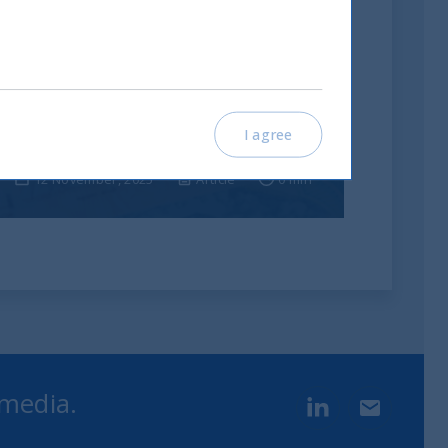
India: le riforme spingono
crescita e nuovi
investimenti
I agree
12 November, 2025
Article
0 min
 media.
LinkedIn
Contact u