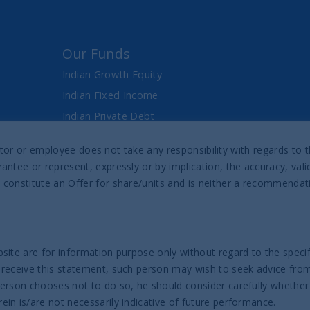
Our Funds
Indian Growth Equity
Indian Fixed Income
Indian Private Debt
Fixed Maturity Products
director or employee does not take any responsibility with regards t
antee or represent, expressly or by implication, the accuracy, val
Prospectus & Reports
 constitute an Offer for share/units and is neither a recommenda
UTI India Sovereign Bond UCITS ETF
UTI India Innovation Fund
UTI India Dynamic Equity Fund
site are for information purpose only without regard to the specifi
 receive this statement, such person may wish to seek advice from 
Help
person chooses not to do so, he should consider carefully whether
in is/are not necessarily indicative of future performance.
Contact us