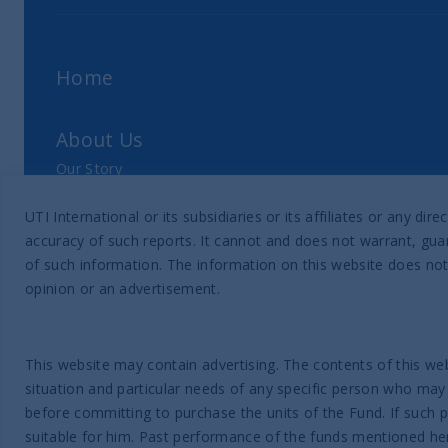
Home
About Us
Our Story
Our Philosophy
UTI International or its subsidiaries or its affiliates or any 
Our Leadership Team
accuracy of such reports. It cannot and does not warrant, guar
Latest Financial Statement
of such information. The information on this website does not
opinion or an advertisement.
ESG Approach
Responsible Investing Policy
This website may contain advertising. The contents of this web
SFDR Disclosure
situation and particular needs of any specific person who may
Proxy voting data
before committing to purchase the units of the Fund. If such 
suitable for him. Past performance of the funds mentioned here