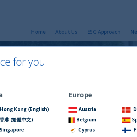
Home
About Us
ESG Approach
Ne
ce for you
lità per l’India: la
ica impone delle
a
Europe
Hong Kong (English)
Austria
D
香港 (繁體中文)
Belgium
S
Singapore
Cyprus
F