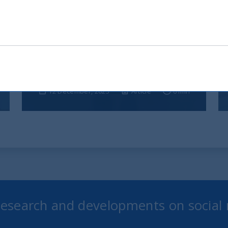
India, nuova frontiera del
reddito fisso: rendimenti
interessanti e più peso negli
indici globali
12 December, 2025
Article
6 min
 research and developments on social